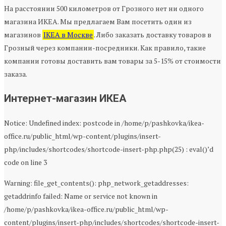
На расстоянии 500 километров от Грозного нет ни одного
магазина ИКЕА. Мы предлагаем Вам посетить один из
магазинов
IKEA в Москве
. Либо заказать доставку товаров в
Грозный через компании-посредники. Как правило, такие
компании готовы доставить вам товары за 5-15% от стоимости
заказа.
Интернет-магазин ИКЕА
Notice: Undefined index: postcode in /home/p/pashkovka/ikea-
office.ru/public_html/wp-content/plugins/insert-
php/includes/shortcodes/shortcode-insert-php.php(25) : eval()’d
code on line 3
Warning: file_get_contents(): php_network_getaddresses:
getaddrinfo failed: Name or service not known in
/home/p/pashkovka/ikea-office.ru/public_html/wp-
content/plugins/insert-php/includes/shortcodes/shortcode-insert-