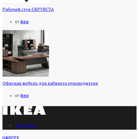
Рабочий стул СКРУВСТА
от
ikea
Офисная мебель для кабинета руководителя
от
ikea
Контакты
НАВЕРХ