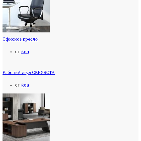
Офисное кресло
от
ikea
Рабочий стул СКРУВСТА
от
ikea