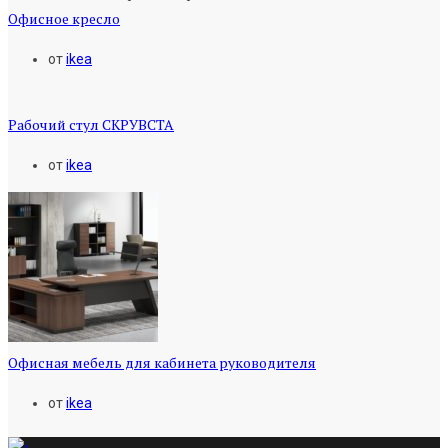
Офисное кресло
от
ikea
Рабочий стул СКРУВСТА
от
ikea
Офисная мебель для кабинета руководителя
от
ikea