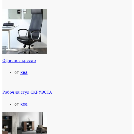
Офисное кресло
от
ikea
Рабочий стул СКРУВСТА
от
ikea