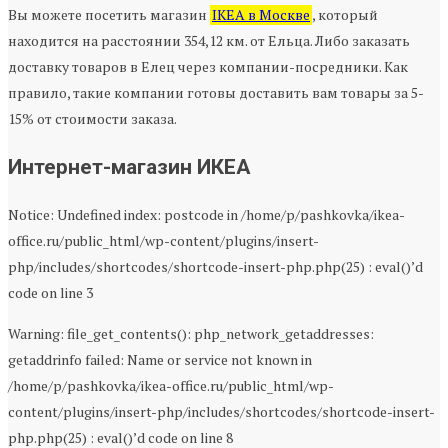
Вы можете посетить магазин
IKEA в Москве
, который
находится на расстоянии 354,12 км. от Ельца. Либо заказать
доставку товаров в Елец через компании-посредники. Как
правило, такие компании готовы доставить вам товары за 5-
15% от стоимости заказа.
Интернет-магазин ИКЕА
Notice: Undefined index: postcode in /home/p/pashkovka/ikea-
office.ru/public_html/wp-content/plugins/insert-
php/includes/shortcodes/shortcode-insert-php.php(25) : eval()’d
code on line 3
Warning: file_get_contents(): php_network_getaddresses:
getaddrinfo failed: Name or service not known in
/home/p/pashkovka/ikea-office.ru/public_html/wp-
content/plugins/insert-php/includes/shortcodes/shortcode-insert-
php.php(25) : eval()’d code on line 8