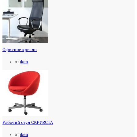
Офисное кресло
от
ikea
Рабочий стул СКРУВСТА
от
ikea