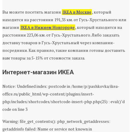
Вы можете посетить магазин
IKEA в Москве
, который
находится на расстоянии 191,35 км. от Гусь-Хрустального или
магазин
IKEA в Нижнем Новгороде
, который находится на
расстоянии 223,06 км. от Гусь-Хрустального. Либо заказать
доставку товаров в Гусь-Хрустальный через компании-
посредники. Как правило, такие компании готовы доставить
вам товары за 5-15% от стоимости заказа.
Интернет-магазин ИКЕА
Notice: Undefined index: postcode in /home/p/pashkovka/ikea-
office.ru/public_html/wp-content/plugins/insert-
php/includes/shortcodes/shortcode-insert-php.php(25) : eval()’d
code on line 3
Warning: file_get_contents(): php_network_getaddresses:
getaddrinfo failed: Name or service not known in