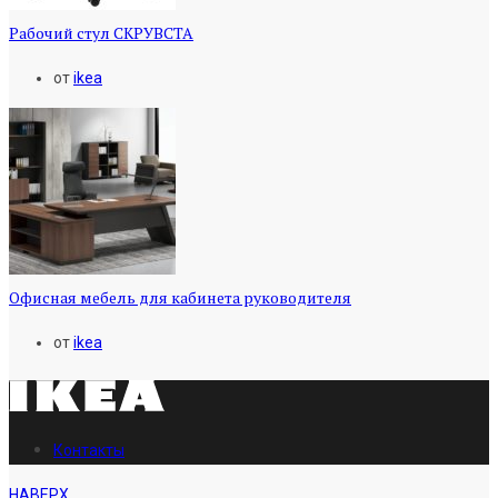
Рабочий стул СКРУВСТА
от
ikea
Офисная мебель для кабинета руководителя
от
ikea
Контакты
НАВЕРХ