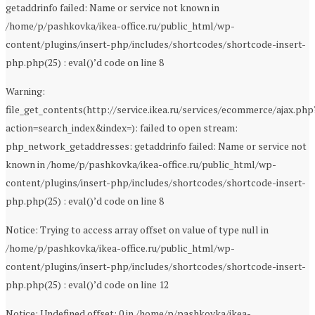
getaddrinfo failed: Name or service not known in
/home/p/pashkovka/ikea-office.ru/public_html/wp-
content/plugins/insert-php/includes/shortcodes/shortcode-insert-
php.php(25) : eval()’d code on line 8
Warning:
file_get_contents(http://service.ikea.ru/services/ecommerce/ajax.php
action=search_index&index=): failed to open stream:
php_network_getaddresses: getaddrinfo failed: Name or service not
known in /home/p/pashkovka/ikea-office.ru/public_html/wp-
content/plugins/insert-php/includes/shortcodes/shortcode-insert-
php.php(25) : eval()’d code on line 8
Notice: Trying to access array offset on value of type null in
/home/p/pashkovka/ikea-office.ru/public_html/wp-
content/plugins/insert-php/includes/shortcodes/shortcode-insert-
php.php(25) : eval()’d code on line 12
Notice: Undefined offset: 0 in /home/p/pashkovka/ikea-