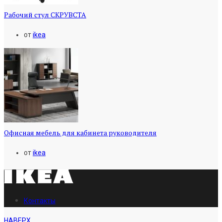
Рабочий стул СКРУВСТА
от
ikea
Офисная мебель для кабинета руководителя
от
ikea
Контакты
НАВЕРХ