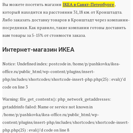
Вы можете посетить магазин
IKEA в Санкт-Петербурге
,
который находится на расстоянии 31,18 км. от Кронштадта.
Либо заказать доставку товаров в Кронштадт через компании-
посредники. Как правило, такие компании готовы доставить
вам товары за 5-15% от стоимости заказа.
Интернет-магазин ИКЕА
Notice: Undefined index: postcode in /home/p/pashkovka/ikea-
office.ru/public_html/wp-content/plugins/insert-
php/includes/shortcodes/shortcode-insert-php.php(25) : eval()’d
code on line 3
Warning: file_get_contents(): php_network_getaddresses:
getaddrinfo failed: Name or service not known in
/home/p/pashkovka/ikea-office.ru/public_html/wp-
content/plugins/insert-php/includes/shortcodes/shortcode-insert-
php.php(25) : eval()’d code on line 8