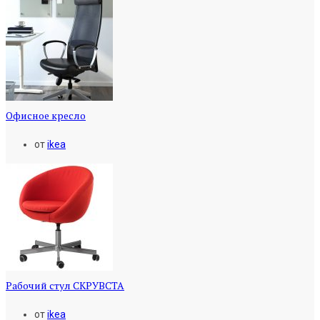
Офисное кресло
от
ikea
Рабочий стул СКРУВСТА
от
ikea