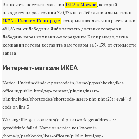
Вы можете посетить магазин
IKEA в Москве
, который
находится на расстоянии 320,33 км. от Лебедяни или магазин
IKEA в Нижнем Новгороде
, который находится на расстоянии
481,88 км. от Лебедяни. Либо заказать доставку товаров в
Лебедянь через компании-посредники. Как правило, такие
компании готовы доставить вам товары за 5-15% от стоимости
заказа.
Интернет-магазин ИКЕА
Notice: Undefined index: postcode in /home/p/pashkovka/ikea-
office.ru/public_html/wp-content/plugins/insert-
php/includes/shortcodes/shortcode-insert-php.php(25) : eval()’d
code on line 3
Warning: file_get_contents(): php_network_getaddresses:
getaddrinfo failed: Name or service not known in
/home/p/pashkovka/ikea-office.ru/public_html/wp-