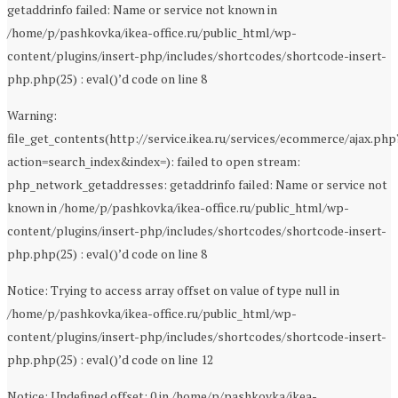
getaddrinfo failed: Name or service not known in
/home/p/pashkovka/ikea-office.ru/public_html/wp-
content/plugins/insert-php/includes/shortcodes/shortcode-insert-
php.php(25) : eval()’d code on line 8
Warning:
file_get_contents(http://service.ikea.ru/services/ecommerce/ajax.php
action=search_index&index=): failed to open stream:
php_network_getaddresses: getaddrinfo failed: Name or service not
known in /home/p/pashkovka/ikea-office.ru/public_html/wp-
content/plugins/insert-php/includes/shortcodes/shortcode-insert-
php.php(25) : eval()’d code on line 8
Notice: Trying to access array offset on value of type null in
/home/p/pashkovka/ikea-office.ru/public_html/wp-
content/plugins/insert-php/includes/shortcodes/shortcode-insert-
php.php(25) : eval()’d code on line 12
Notice: Undefined offset: 0 in /home/p/pashkovka/ikea-