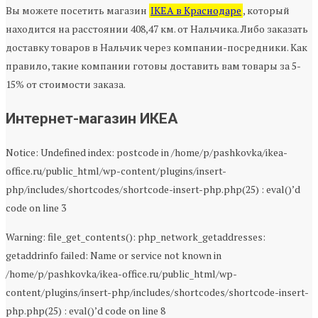
Вы можете посетить магазин
IKEA в Краснодаре
, который
находится на расстоянии 408,47 км. от Нальчика. Либо заказать
доставку товаров в Нальчик через компании-посредники. Как
правило, такие компании готовы доставить вам товары за 5-
15% от стоимости заказа.
Интернет-магазин ИКЕА
Notice: Undefined index: postcode in /home/p/pashkovka/ikea-
office.ru/public_html/wp-content/plugins/insert-
php/includes/shortcodes/shortcode-insert-php.php(25) : eval()’d
code on line 3
Warning: file_get_contents(): php_network_getaddresses:
getaddrinfo failed: Name or service not known in
/home/p/pashkovka/ikea-office.ru/public_html/wp-
content/plugins/insert-php/includes/shortcodes/shortcode-insert-
php.php(25) : eval()’d code on line 8