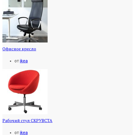
Офисное кресло
от
ikea
Рабочий стул СКРУВСТА
от
ikea