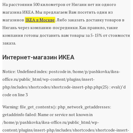
На расстоянии 500 километров от Нягани нет ни одного
магазина ИКЕА. Мы предлагаем Вам посетить один из
магазинов
IKEA в Москве
. Либо заказать доставку товаров в
Нягань через компании-посредники. Как правило, такие
компании готовы доставить вам товары за 5-15% от стоимости
заказа.
Интернет-магазин ИКЕА
Notice: Undefined index: postcode in /home/p/pashkovka/ikea-
office.ru/public_html/wp-content/plugins/insert-
php/includes/shortcodes/shortcode-insert-php.php(25) : eval()’d
code on line 3
Warning: file_get_contents(): php_network_getaddresses:
getaddrinfo failed: Name or service not known in
/home/p/pashkovka/ikea-office.ru/public_html/wp-
content/plugins/insert-php/includes/shortcodes/shortcode-insert-