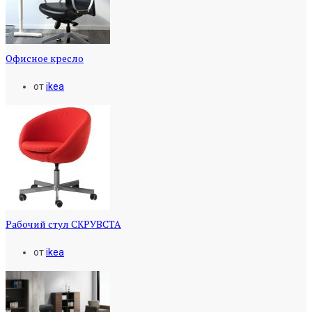
Офисное кресло
от
ikea
Рабочий стул СКРУВСТА
от
ikea