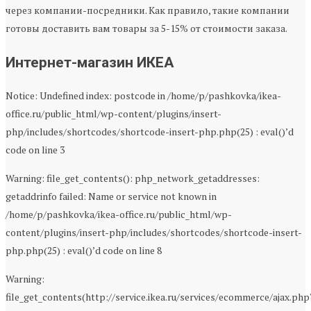
через компании-посредники. Как правило, такие компании
готовы доставить вам товары за 5-15% от стоимости заказа.
Интернет-магазин ИКЕА
Notice: Undefined index: postcode in /home/p/pashkovka/ikea-
office.ru/public_html/wp-content/plugins/insert-
php/includes/shortcodes/shortcode-insert-php.php(25) : eval()’d
code on line 3
Warning: file_get_contents(): php_network_getaddresses:
getaddrinfo failed: Name or service not known in
/home/p/pashkovka/ikea-office.ru/public_html/wp-
content/plugins/insert-php/includes/shortcodes/shortcode-insert-
php.php(25) : eval()’d code on line 8
Warning:
file_get_contents(http://service.ikea.ru/services/ecommerce/ajax.php