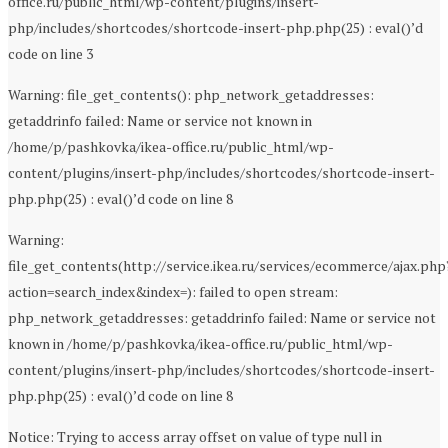
office.ru/public_html/wp-content/plugins/insert-
php/includes/shortcodes/shortcode-insert-php.php(25) : eval()’d
code on line 3
Warning: file_get_contents(): php_network_getaddresses:
getaddrinfo failed: Name or service not known in
/home/p/pashkovka/ikea-office.ru/public_html/wp-
content/plugins/insert-php/includes/shortcodes/shortcode-insert-
php.php(25) : eval()’d code on line 8
Warning:
file_get_contents(http://service.ikea.ru/services/ecommerce/ajax.php
action=search_index&index=): failed to open stream:
php_network_getaddresses: getaddrinfo failed: Name or service not
known in /home/p/pashkovka/ikea-office.ru/public_html/wp-
content/plugins/insert-php/includes/shortcodes/shortcode-insert-
php.php(25) : eval()’d code on line 8
Notice: Trying to access array offset on value of type null in