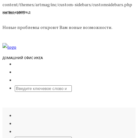
content/themes/artmag/inc/custom-sidebars/customsidebars.php
on line 1095
ИНГВАР КАМПРАД
Новые проблемы откроют Вам новые возможности.
ДОМАШНИЙ ОФИС ИКЕА