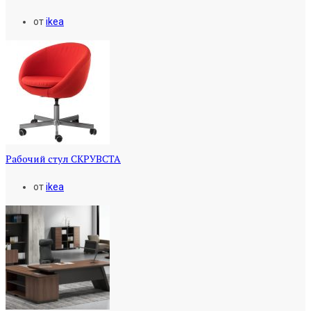
от
ikea
Рабочий стул СКРУВСТА
от
ikea