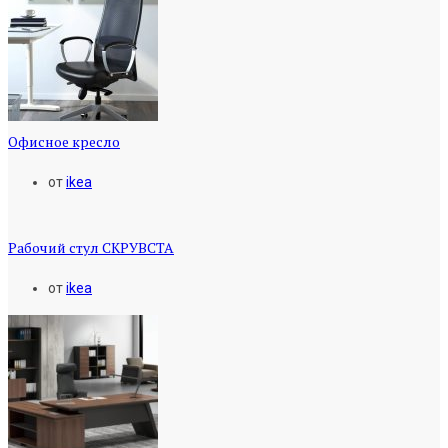
Офисное кресло
от
ikea
Рабочий стул СКРУВСТА
от
ikea