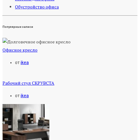
Обустройство офиса
Популярные записи
Офисное кресло
от
ikea
Рабочий стул СКРУВСТА
от
ikea