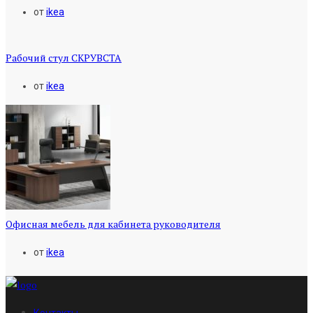
от
ikea
Рабочий стул СКРУВСТА
от
ikea
Офисная мебель для кабинета руководителя
от
ikea