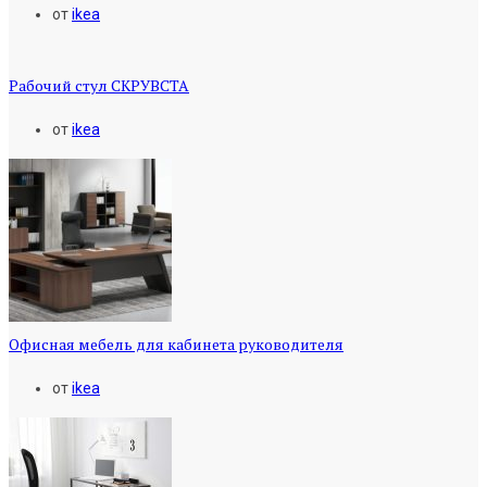
от
ikea
Рабочий стул СКРУВСТА
от
ikea
Офисная мебель для кабинета руководителя
от
ikea