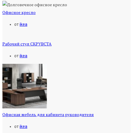
Офисное кресло
от
ikea
Рабочий стул СКРУВСТА
от
ikea
Офисная мебель для кабинета руководителя
от
ikea