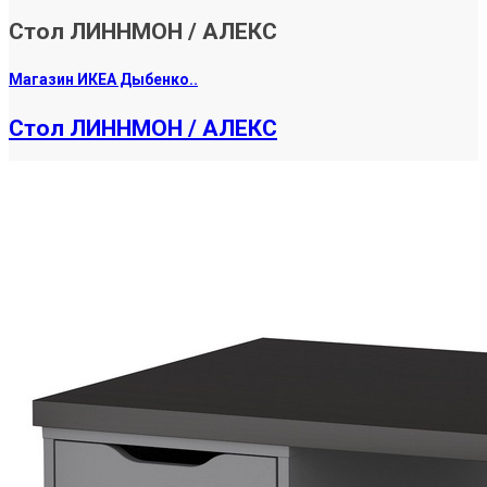
Стол ЛИННМОН / АЛЕКС
Магазин ИКЕА Дыбенко..
Стол ЛИННМОН / АЛЕКС