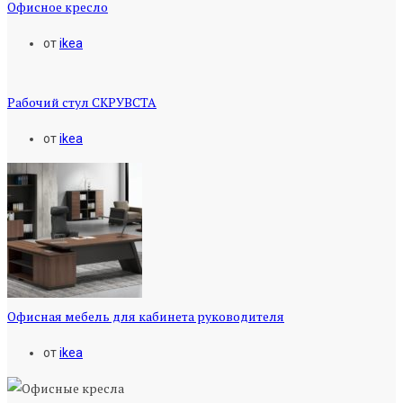
Офисное кресло
от
ikea
Рабочий стул СКРУВСТА
от
ikea
Офисная мебель для кабинета руководителя
от
ikea