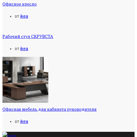
Офисное кресло
от
ikea
Рабочий стул СКРУВСТА
от
ikea
Офисная мебель для кабинета руководителя
от
ikea