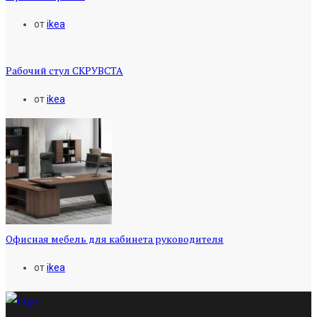
от
ikea
Рабочий стул СКРУВСТА
от
ikea
Офисная мебель для кабинета руководителя
от
ikea