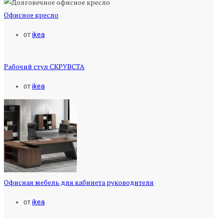
Офисное кресло
от
ikea
Рабочий стул СКРУВСТА
от
ikea
Офисная мебель для кабинета руководителя
от
ikea