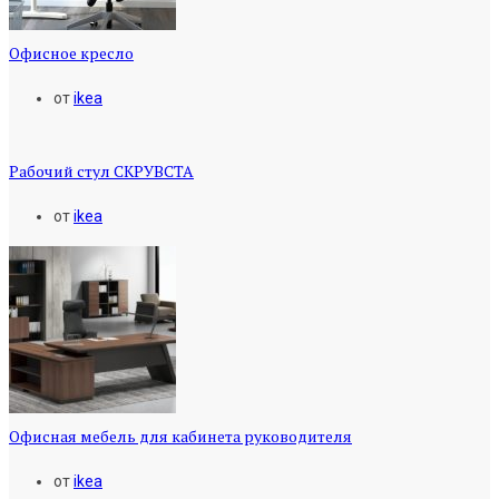
Офисное кресло
от
ikea
Рабочий стул СКРУВСТА
от
ikea
Офисная мебель для кабинета руководителя
от
ikea