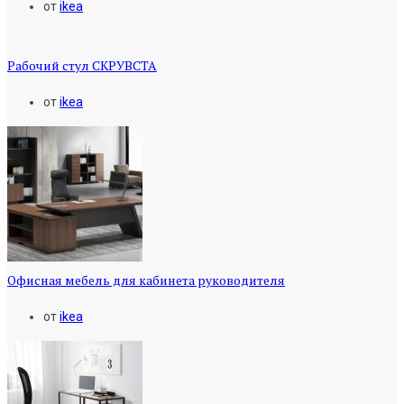
от
ikea
Рабочий стул СКРУВСТА
от
ikea
Офисная мебель для кабинета руководителя
от
ikea