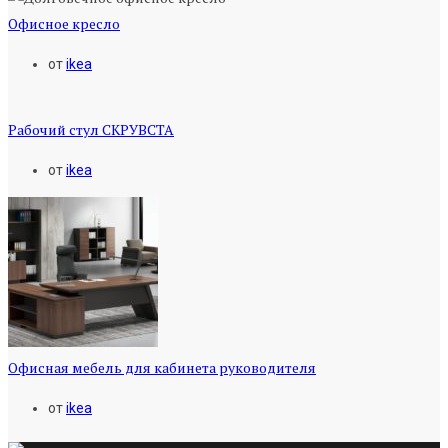
Офисное кресло
от
ikea
Рабочий стул СКРУВСТА
от
ikea
Офисная мебель для кабинета руководителя
от
ikea