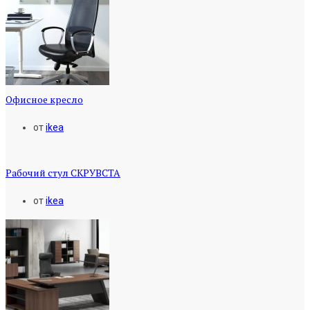
Офисное кресло
от
ikea
Рабочий стул СКРУВСТА
от
ikea