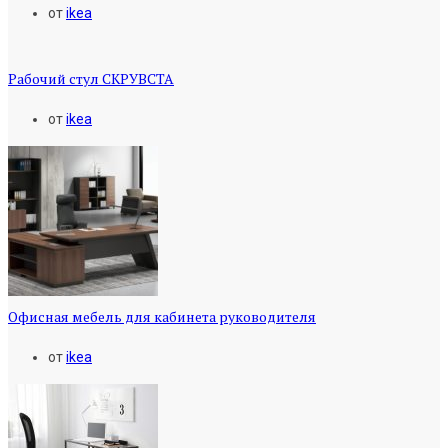
от
ikea
Рабочий стул СКРУВСТА
от
ikea
Офисная мебель для кабинета руководителя
от
ikea