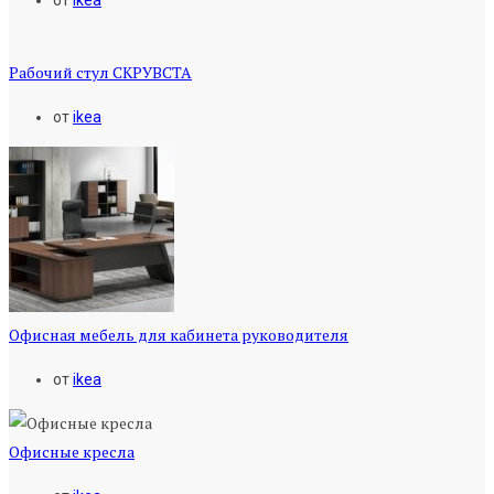
от
ikea
Рабочий стул СКРУВСТА
от
ikea
Офисная мебель для кабинета руководителя
от
ikea
Офисные кресла